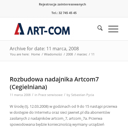
Rejestracja zainteresowanych
Tel.: 32 745 45 45
Archive for date: 11 marca, 2008
You are here:
Home
/
Wiadomości
/
2008
/
marzec
/
11
Rozbudowa nadajnika Artcom7
(Cegielniana)
/
/
11 marca 2008
in
Prace serwisowe
by
Sebastian Pycia
W środę (tj. 12.03.2008) w godzinach od 9 do 15 nastąpi przerwa
w dostępie do Internetu oraz sieci jawnet.pl dla abonentów
zasilanych z nadajników artcom_7, artcom_7a. Przerwa
spowodowana będzie koniecznością wymiany urządzeń