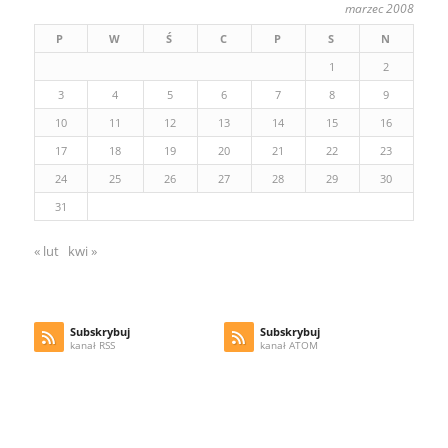
marzec 2008
P
W
Ś
C
P
S
N
1
2
3
4
5
6
7
8
9
10
11
12
13
14
15
16
17
18
19
20
21
22
23
24
25
26
27
28
29
30
31
« lut
kwi »
Subskrybuj
Subskrybuj
kanał RSS
kanał ATOM