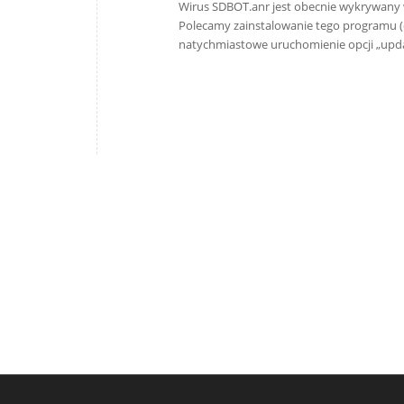
Wirus SDBOT.anr jest obecnie wykrywany wy
Polecamy zainstalowanie tego programu (do
natychmiastowe uruchomienie opcji „upd