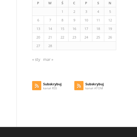
P
W
Ś
C
P
S
N
1
2
3
4
5
6
7
8
9
10
11
12
13
14
15
16
17
18
19
20
21
22
23
24
25
26
27
28
« sty
mar »
Subskrybuj
Subskrybuj
kanał RSS
kanał ATOM