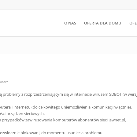
O NAS
OFERTA DLA DOMU
OFE
mcarz
ją problemy z rozprzestrzeniającym się w internecie wirusem SDBOT (w wersj
era i internetu (do całkowitego uniemożliwienia komunikacji włącznie),
ości urządzeń sieciowych.
0 przypadków zawirusowania komputerów abonentów sieci jawnet.pl,
iezwłocznie blokowani, do momentu usunięcia problemu.