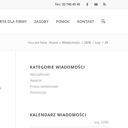
Tel.: 32 745 45 45
RTA DLA FIRMY
ZASOBY
POMOC
KONTAKT
You are here:
Home
/
Wiadomości
/
2006
/
luty
/
28
KATEGORIE WIADOMOŚCI
Aktualności
Awarie
Prace serwisowe
i
Promocje
KALENDARZ WIADOMOŚCI
luty 2006