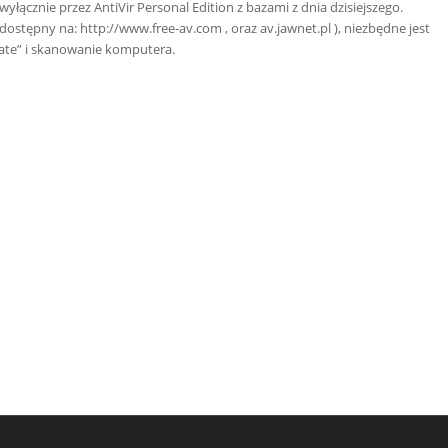
łącznie przez AntiVir Personal Edition z bazami z dnia dzisiejszego.
stępny na: http://www.free-av.com , oraz av.jawnet.pl ), niezbędne jest
ate” i skanowanie komputera.