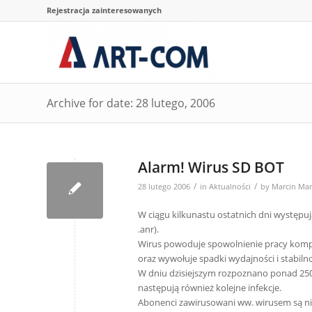
Rejestracja zainteresowanych
Archive for date: 28 lutego, 2006
Alarm! Wirus SD BOT
/
/
28 lutego 2006
in
Aktualności
by
Marcin Ma
W ciągu kilkunastu ostatnich dni występu
.anr).
Wirus powoduje spowolnienie pracy komput
oraz wywołuje spadki wydajności i stabiln
W dniu dzisiejszym rozpoznano ponad 25
następują również kolejne infekcje.
Abonenci zawirusowani ww. wirusem są n