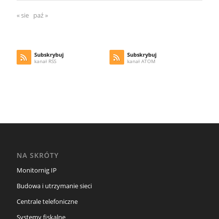
« sie
paź »
Subskrybuj
Subskrybuj
kanał RSS
kanał ATOM
NA SKRÓTY
Monitornig IP
Budowa i utrzymanie sieci
Centrale telefoniczne
Systemy fiskalne