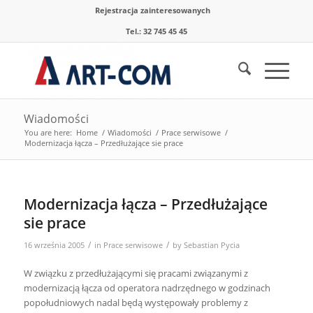
Rejestracja zainteresowanych
Tel.: 32 745 45 45
Wiadomości
You are here:
Home
/
Wiadomości
/
Prace serwisowe
/
Modernizacja łącza – Przedłużające sie prace
Modernizacja łącza – Przedłużające
sie prace
/
/
16 września 2005
in
Prace serwisowe
by
Sebastian Pycia
W związku z przedłużającymi się pracami związanymi z
modernizacją łącza od operatora nadrzędnego w godzinach
popołudniowych nadal będą występowały problemy z