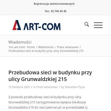
Rejestracja zainteresowanych
Tel.: 32 745 45 45
Wiadomości
You are here:
Home
/
Wiadomości
/
Prace serwisowe
/
Przebudowa sieci w budynku przy ulicy Grunwaldzkiej 215
Przebudowa sieci w budynku przy
ulicy Grunwaldzkiej 215
/
/
15 kwietnia 2005
in
Prace serwisowe
by
Sebastian Pycia
Z powodu przebudowy sieci w budynku przy ulicy
Grunwaldzkiej 215 i przygotowania wpięcia lokalizacji
Grunwaldzka 219 do sieci jawman.pl, w poniedziałek tj.