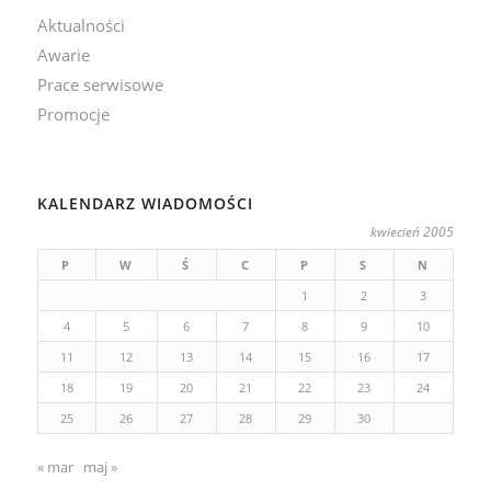
Aktualności
Awarie
Prace serwisowe
Promocje
KALENDARZ WIADOMOŚCI
kwiecień 2005
P
W
Ś
C
P
S
N
1
2
3
4
5
6
7
8
9
10
11
12
13
14
15
16
17
18
19
20
21
22
23
24
25
26
27
28
29
30
« mar
maj »