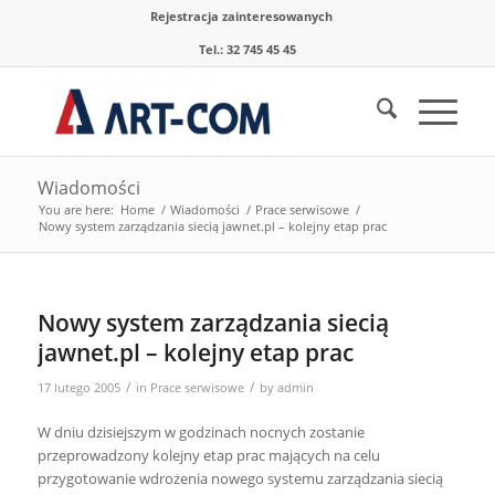
Rejestracja zainteresowanych
Tel.: 32 745 45 45
Wiadomości
You are here:
Home
/
Wiadomości
/
Prace serwisowe
/
Nowy system zarządzania siecią jawnet.pl – kolejny etap prac
Nowy system zarządzania siecią
jawnet.pl – kolejny etap prac
/
/
17 lutego 2005
in
Prace serwisowe
by
admin
W dniu dzisiejszym w godzinach nocnych zostanie
przeprowadzony kolejny etap prac mających na celu
przygotowanie wdrożenia nowego systemu zarządzania siecią