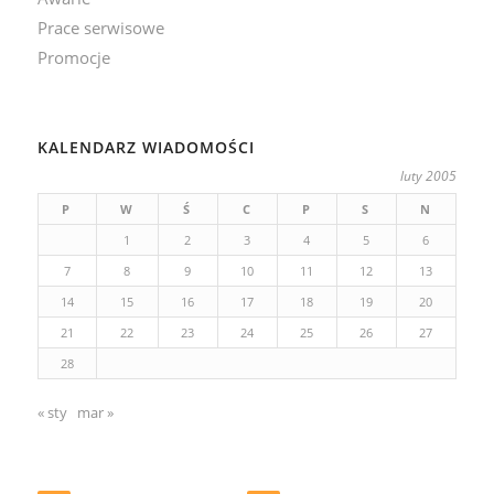
Prace serwisowe
Promocje
KALENDARZ WIADOMOŚCI
luty 2005
P
W
Ś
C
P
S
N
1
2
3
4
5
6
7
8
9
10
11
12
13
14
15
16
17
18
19
20
21
22
23
24
25
26
27
28
« sty
mar »