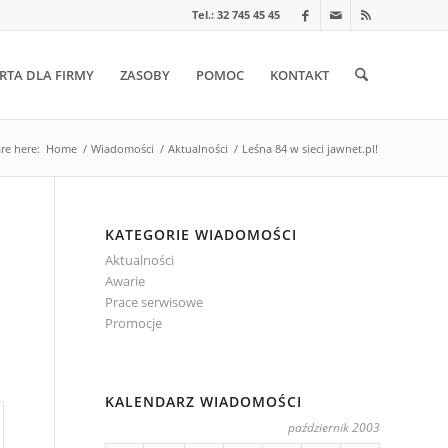
Tel.: 32 745 45 45
RTA DLA FIRMY
ZASOBY
POMOC
KONTAKT
re here:
Home
/
Wiadomości
/
Aktualności
/
Leśna 84 w sieci jawnet.pl!
KATEGORIE WIADOMOŚCI
Aktualności
Awarie
Prace serwisowe
Promocje
KALENDARZ WIADOMOŚCI
październik 2003