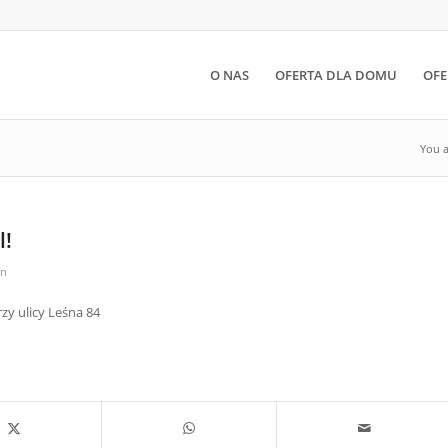
O NAS
OFERTA DLA DOMU
OFE
You a
l!
in
y ulicy Leśna 84