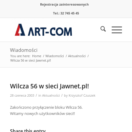
Rejestracja zainteresowanych
Tel.: 32 745 45 45
Wiadomości
You are here:
Home
/
Wiadomości
/
Aktualności
/
Wilcza 56 w sieci Jawnet.pl!
Wilcza 56 w sieci Jawnet.pl!
/
/
28 czerwca 2003
in
Aktualności
by
Krzysztof Czuszek
Zakończono przyłączenie bloku Wilcza 56.
Witamy nowych użytkowników sieci!!
Share this entry