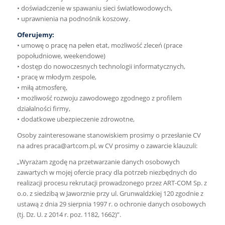
• doświadczenie w spawaniu sieci światłowodowych,
• uprawnienia na podnośnik koszowy.
Oferujemy:
• umowę o pracę na pełen etat, możliwość zleceń (prace
popołudniowe, weekendowe)
• dostęp do nowoczesnych technologii informatycznych,
• pracę w młodym zespole,
• miłą atmosferę,
• możliwość rozwoju zawodowego zgodnego z profilem
działalności firmy,
• dodatkowe ubezpieczenie zdrowotne,
Osoby zainteresowane stanowiskiem prosimy o przesłanie CV
na adres
praca@artcom.pl
, w CV prosimy o zawarcie klauzuli:
„Wyrażam zgodę na przetwarzanie danych osobowych
zawartych w mojej ofercie pracy dla potrzeb niezbędnych do
realizacji procesu rekrutacji prowadzonego przez ART-COM Sp. z
o.o. z siedzibą w Jaworznie przy ul. Grunwaldzkiej 120 zgodnie z
ustawą z dnia 29 sierpnia 1997 r. o ochronie danych osobowych
(tj. Dz. U. z 2014 r. poz. 1182, 1662)”.