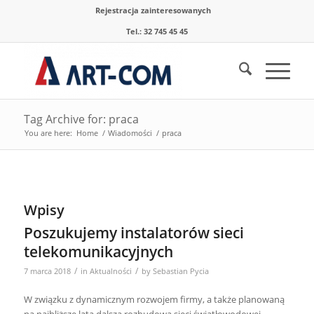
Rejestracja zainteresowanych
Tel.: 32 745 45 45
Tag Archive for: praca
You are here:
Home
/
Wiadomości
/
praca
Wpisy
Poszukujemy instalatorów sieci
telekomunikacyjnych
/
/
7 marca 2018
in
Aktualności
by
Sebastian Pycia
W związku z dynamicznym rozwojem firmy, a także planowaną