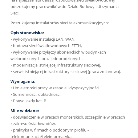
na najbliższe lata dalszą rozbudową sieci światłowodowej
poszukujemy pracowników do Działu Budowy i Utrzymania
Sieci.
Poszukujemy instalatorów sieci telekomunikacyjnych:
Opis stanowiska:
• wykonywanie instalacji LAN, WAN,
• budowa sieci światłowodowych FTTH,
• wykonywanie przyłączy abonenckich w budynkach
wielorodzinnych oraz jednorodzinnych,
• modernizacja istniejącej infrastruktury sieciowej,
• serwis istniejącej infrastruktury sieciowej (praca zmianowa).
Wymagania:
• Umiejętności pracy w zespole i dyspozycyjności
• Sumienności, dokładności
• Prawo jazdy kat. B
Mile widziane:
• doświadczenie w pracach monterskich, szczególnie w pracach
z zakresu światłowodów,
• praktyka w firmach o podobnym profilu -
telekomunikacja/teleinformatyka,