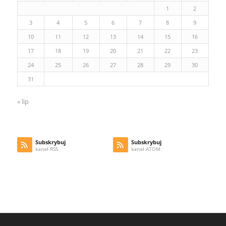
1
2
3
4
5
6
7
8
9
10
11
12
13
14
15
16
17
18
19
20
21
22
23
24
25
26
27
28
29
30
31
« lip
Subskrybuj
Subskrybuj
kanał RSS
kanał ATOM