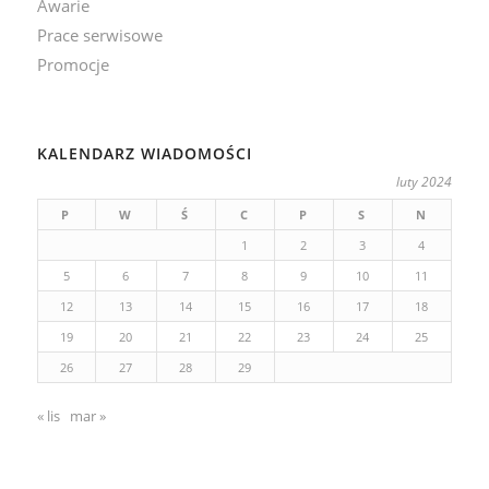
Awarie
Prace serwisowe
Promocje
KALENDARZ WIADOMOŚCI
luty 2024
P
W
Ś
C
P
S
N
1
2
3
4
5
6
7
8
9
10
11
12
13
14
15
16
17
18
19
20
21
22
23
24
25
26
27
28
29
« lis
mar »