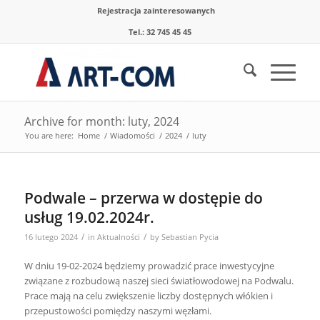
Rejestracja zainteresowanych
Tel.: 32 745 45 45
Archive for month: luty, 2024
You are here:
Home
/
Wiadomości
/
2024
/
luty
Podwale – przerwa w dostępie do
usług 19.02.2024r.
/
/
16 lutego 2024
in
Aktualności
by
Sebastian Pycia
W dniu 19-02-2024 będziemy prowadzić prace inwestycyjne
związane z rozbudową naszej sieci światłowodowej na Podwalu.
Prace mają na celu zwiększenie liczby dostępnych włókien i
przepustowości pomiędzy naszymi węzłami.