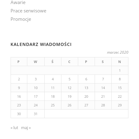
Awarie
Prace serwisowe
Promocje
KALENDARZ WIADOMOŚCI
marzec 2020
P
W
Ś
C
P
S
N
1
2
3
4
5
6
7
8
9
10
11
12
13
14
15
16
17
18
19
20
21
22
23
24
25
26
27
28
29
30
31
« lut
maj »