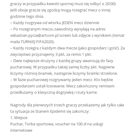
graczy w przypadku kwestii spornej musi się odbyć o 20:00)
Jeśli oboje gracze się zgodzą mogą rozegrać mecz o innej
godzinie tego dnia.
– Każdy rozgrywa od wtorku JEDEN mecz dziennie
– Po rozegranym meczu zawodnicy wysyłają na adres
sebastian.pycia@artcom.pl
screen lub zdjęcie z wynikiem (temat
maila TURNIEJ FIFA2020).
– Każdy rozegra z każdym dwa mecze (jako gospodarz i gość). Za
zwycięstwo przyznajemy 3 pkt, za remis 1 pkt.
– Dwie najlepsze drużyny z każdej grupy awansują do fazy
pucharowej. W przypadku takiej samej liczby pkt. Najpierw
liczymy różnicę bramek, następnie liczymy bramki strzelone.
– W fazie pucharowej rozgrywamy jeden mecz. Kto będzie
gospodarzem ustali losowanie. Mecz zakończony remisem
przedłużamy o klasyczną dogrywkę i rzuty karne.
Nagrody dla pierwszych trzech graczy przekażemy jak tylko cała
ta sytuacja ze Stanem Epidemii się zakończy:
1. Miejsce
Puchar, Torba sportowa, voucher na 100 zł na usługi
internetowe