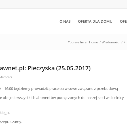
O NAS
OFERTA DLA DOMU
OFE
You are here:
Home
/
Wiadomości
/
Pr
awnet.pl: Pieczyska (25.05.2017)
 Mamcarz
00 – 16:00 będziemy prowadzić prace serwisowe związane z przebudową
ie obejmie wszystkich abonentów podłączonych do naszej sieci w dzielnicy
kiego.
przepraszamy.