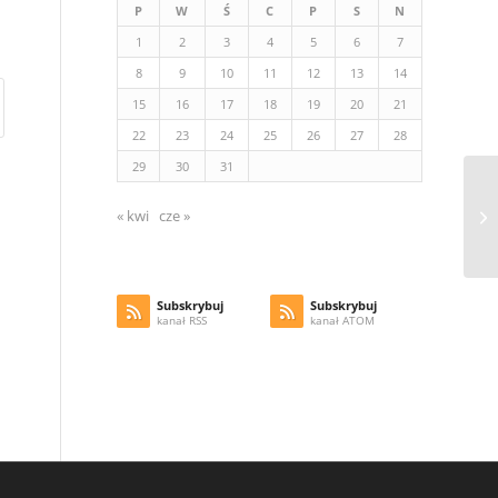
P
W
Ś
C
P
S
N
1
2
3
4
5
6
7
8
9
10
11
12
13
14
15
16
17
18
19
20
21
22
23
24
25
26
27
28
29
30
31
« kwi
cze »
Subskrybuj
Subskrybuj
kanał RSS
kanał ATOM