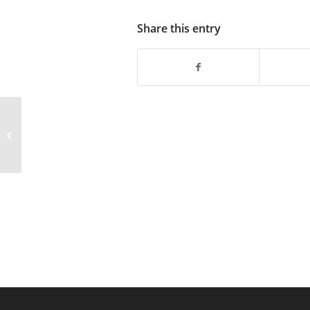
Share this entry
Przerwy w dostępie do
sieci internet (Osiedle
Podłęże)