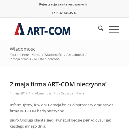
Rejestracja zainteresowanych
Tel.: 32 745 45 45
Wiadomości
You are here:
Home
/
Wiadomości
/
Aktualności
/
2 maja firma ART-COM nieczynna!
2 maja firma ART-COM nieczynna!
/
/
1 maja 2017
in
Aktualności
by
Sebastian Pycia
Informujemy, iż w dniu 2 maja br. dział sprzedaży oraz serwis
firmy ART-COM będą nieczynne.
Biuro Obsługi Klienta sieci jawnet.pl będzie pełniło dyżur jak
każdego innego dnia.