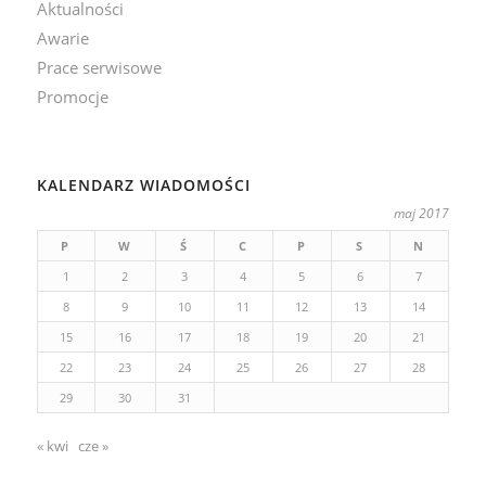
Aktualności
Awarie
Prace serwisowe
Promocje
KALENDARZ WIADOMOŚCI
maj 2017
P
W
Ś
C
P
S
N
1
2
3
4
5
6
7
8
9
10
11
12
13
14
15
16
17
18
19
20
21
22
23
24
25
26
27
28
29
30
31
« kwi
cze »