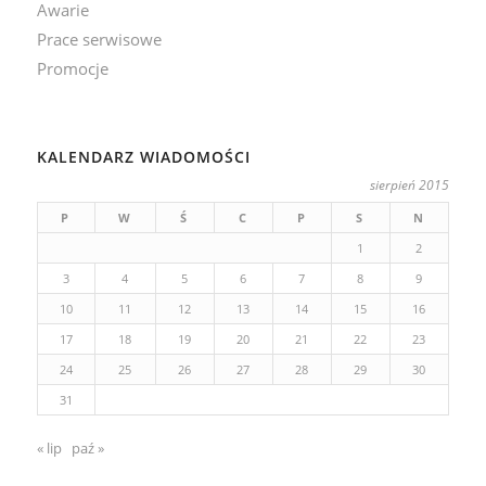
Awarie
Prace serwisowe
Promocje
KALENDARZ WIADOMOŚCI
sierpień 2015
P
W
Ś
C
P
S
N
1
2
3
4
5
6
7
8
9
10
11
12
13
14
15
16
17
18
19
20
21
22
23
24
25
26
27
28
29
30
31
« lip
paź »