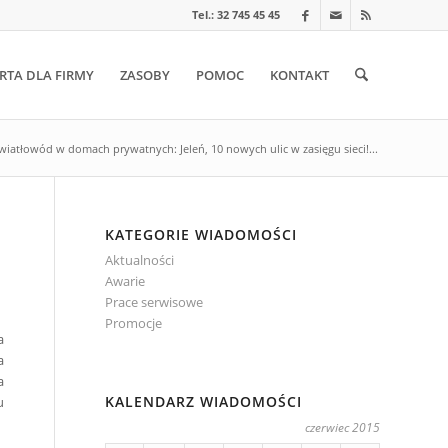
Tel.: 32 745 45 45
RTA DLA FIRMY
ZASOBY
POMOC
KONTAKT
wiatłowód w domach prywatnych: Jeleń, 10 nowych ulic w zasięgu sieci!...
KATEGORIE WIADOMOŚCI
Aktualności
Awarie
Prace serwisowe
Promocje
a
a
a
KALENDARZ WIADOMOŚCI
u
czerwiec 2015