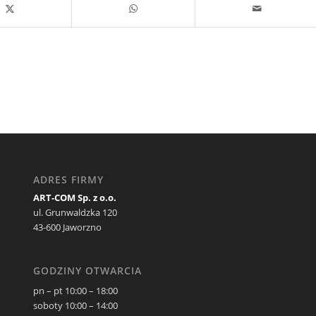
ADRES FIRMY
ART-COM Sp. z o.o.
ul. Grunwaldzka 120
43-600 Jaworzno
GODZINY OTWARCIA
pn – pt 10:00 – 18:00
soboty 10:00 – 14:00