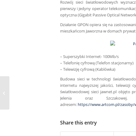
Rozwój sieci światłowodowych wyznac
pierwszy i jedyny operator telekomunikac
optyczna (Gigabit Passive Optical Network
Działanie GPON opiera się na zastosowani
mieszkańcom Jaworzna w domach prywat
– Superszybki Internet- 100Mb/s
– Telefonię cyfrową (Telefon stacjonarny)
– Telewizję cyfrową (Kablówka)
Budowa sieci w technologi światłowod
internetu najwyższej jakości, telewizji
światłowodowej sieci jawnet.pl objęto p
Prace serwisowe: Piłsudskiego 76
Jelenia oraz Szczakowej
adresem:
https://www.artcom.pl/zasoby/
Share this entry