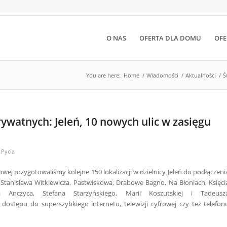
O NAS
OFERTA DLA DOMU
OFE
You are here:
Home
/
Wiadomości
/
Aktualności
/
Ś
watnych: Jeleń, 10 nowych ulic w zasięgu
 Pycia
ej przygotowaliśmy kolejne 150 lokalizacji w dzielnicy Jeleń do podłączeni
c: Stanisława Witkiewicza, Pastwiskowa, Drabowe Bagno, Na Błoniach, Księci
 Anczyca, Stefana Starzyńskiego, Marii Koszutskiej i Tadeusz
dostępu do superszybkiego internetu, telewizji cyfrowej czy też telefon