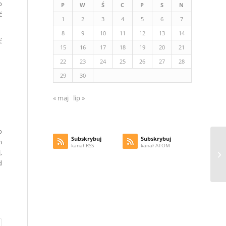
o
P
W
Ś
C
P
S
N
ć
1
2
3
4
5
6
7
8
9
10
11
12
13
14
ć
15
16
17
18
19
20
21
22
23
24
25
26
27
28
29
30
« maj
lip »
o
Subskrybuj
Subskrybuj
m
kanał RSS
kanał ATOM
Su
,
do
d