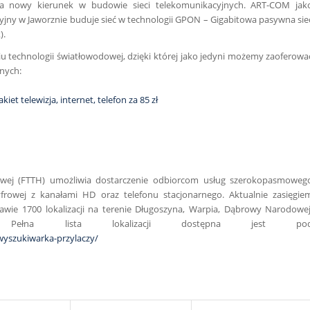
za nowy kierunek w budowie sieci telekomunikacyjnych. ART-COM jak
yjny w Jaworznie buduje sieć w technologii GPON – Gigabitowa pasywna sie
).
u technologii światłowodowej, dzięki której jako jedyni możemy zaoferowa
nych:
owej (FTTH) umożliwia dostarczenie odbiorcom usług szerokopasmoweg
 cyfrowej z kanałami HD oraz telefonu stacjonarnego. Aktualnie zasięgie
rawie 1700 lokalizacji na terenie Długoszyna, Warpia, Dąbrowy Narodowej
. Pełna lista lokalizacji dostępna jest po
wyszukiwarka-przylaczy/