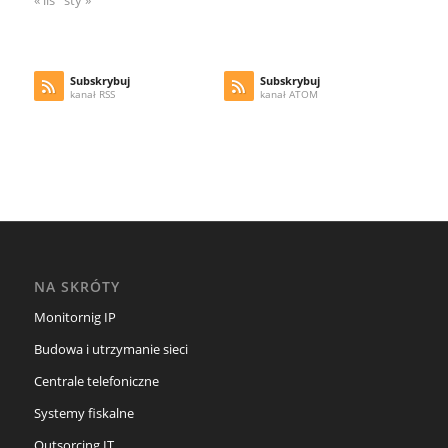
« lis
sty »
Subskrybuj
Subskrybuj
kanał RSS
kanał ATOM
NA SKRÓTY
Monitornig IP
Budowa i utrzymanie sieci
Centrale telefoniczne
Systemy fiskalne
Outsorcing IT