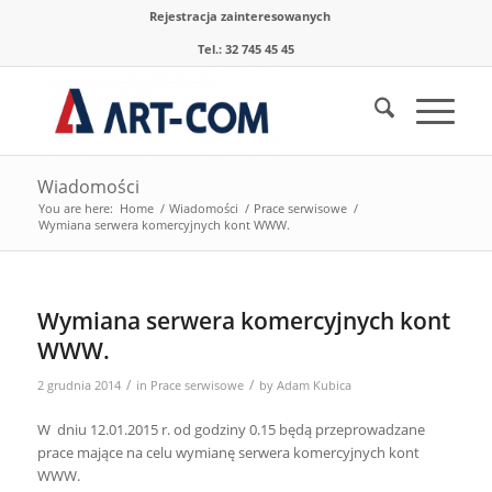
Rejestracja zainteresowanych
Tel.: 32 745 45 45
Wiadomości
You are here:
Home
/
Wiadomości
/
Prace serwisowe
/
Wymiana serwera komercyjnych kont WWW.
Wymiana serwera komercyjnych kont
WWW.
/
/
2 grudnia 2014
in
Prace serwisowe
by
Adam Kubica
W dniu 12.01.2015 r. od godziny 0.15 będą przeprowadzane
prace mające na celu wymianę serwera komercyjnych kont
WWW.