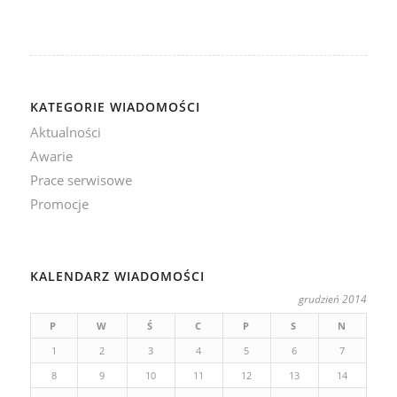
KATEGORIE WIADOMOŚCI
Aktualności
Awarie
Prace serwisowe
Promocje
KALENDARZ WIADOMOŚCI
grudzień 2014
P
W
Ś
C
P
S
N
1
2
3
4
5
6
7
8
9
10
11
12
13
14