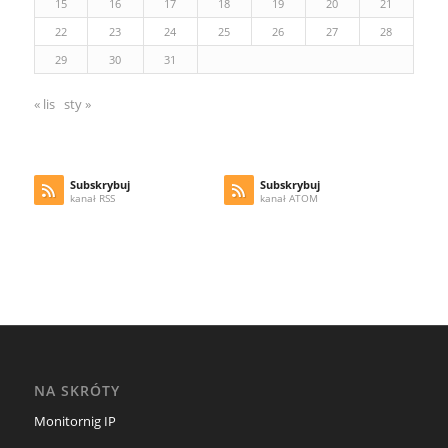
15
16
17
18
19
20
21
22
23
24
25
26
27
28
29
30
31
« lis
sty »
Subskrybuj
Subskrybuj
kanał RSS
kanał ATOM
NA SKRÓTY
Monitornig IP