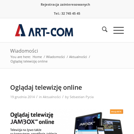
Rejestracja zainteresowanych
Tel.: 32 745 45 45
Wiadomości
You are here:
Home
/
Wiadomości
/
Aktualności
/
Oglądaj telewizję online
Oglądaj telewizję online
/
/
19 grudnia 2014
in
Aktualności
by
Sebastian Pycia