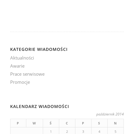
KATEGORIE WIADOMOŚCI
Aktualności
Awarie
Prace serwisowe
Promocje
KALENDARZ WIADOMOŚCI
październik 2014
P
W
Ś
C
P
S
N
1
2
3
4
5