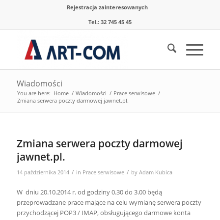
Rejestracja zainteresowanych
Tel.: 32 745 45 45
Wiadomości
You are here:
Home
/
Wiadomości
/
Prace serwisowe
/
Zmiana serwera poczty darmowej jawnet.pl.
Zmiana serwera poczty darmowej
jawnet.pl.
/
/
14 października 2014
in
Prace serwisowe
by
Adam Kubica
W dniu 20.10.2014 r. od godziny 0.30 do 3.00 będą
przeprowadzane prace mające na celu wymianę serwera poczty
przychodzącej POP3 / IMAP, obsługującego darmowe konta