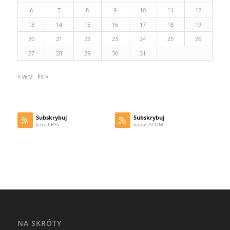
6
7
8
9
10
11
12
13
14
15
16
17
18
19
20
21
22
23
24
25
26
27
28
29
30
31
« wrz
lis »
Subskrybuj
Subskrybuj
kanał RSS
kanał ATOM
NA SKRÓTY