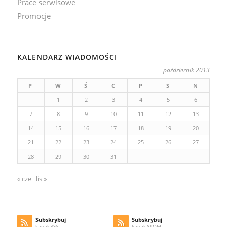
Prace serwisowe
Promocje
KALENDARZ WIADOMOŚCI
październik 2013
P
W
Ś
C
P
S
N
1
2
3
4
5
6
7
8
9
10
11
12
13
14
15
16
17
18
19
20
21
22
23
24
25
26
27
28
29
30
31
« cze
lis »
Subskrybuj
Subskrybuj
kanał RSS
kanał ATOM