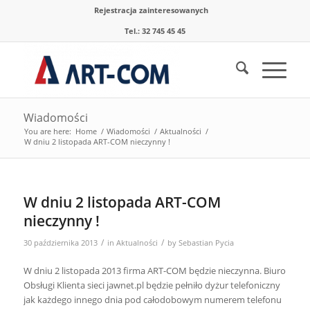
Rejestracja zainteresowanych
Tel.: 32 745 45 45
Wiadomości
You are here:
Home
/
Wiadomości
/
Aktualności
/
W dniu 2 listopada ART-COM nieczynny !
W dniu 2 listopada ART-COM
nieczynny !
/
/
30 października 2013
in
Aktualności
by
Sebastian Pycia
W dniu 2 listopada 2013 firma ART-COM będzie nieczynna. Biuro
Obsługi Klienta sieci jawnet.pl będzie pełniło dyżur telefoniczny
jak każdego innego dnia pod całodobowym numerem telefonu