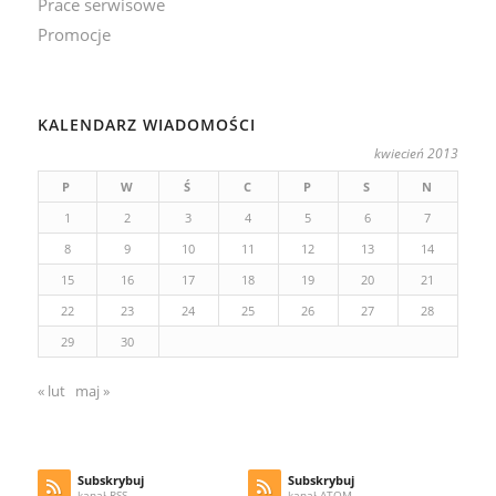
Prace serwisowe
Promocje
KALENDARZ WIADOMOŚCI
kwiecień 2013
P
W
Ś
C
P
S
N
1
2
3
4
5
6
7
8
9
10
11
12
13
14
15
16
17
18
19
20
21
22
23
24
25
26
27
28
29
30
« lut
maj »
Subskrybuj
Subskrybuj
kanał RSS
kanał ATOM