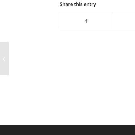
Share this entry
II Liceum Ogólnokształcące w sieci
jawnet.pl