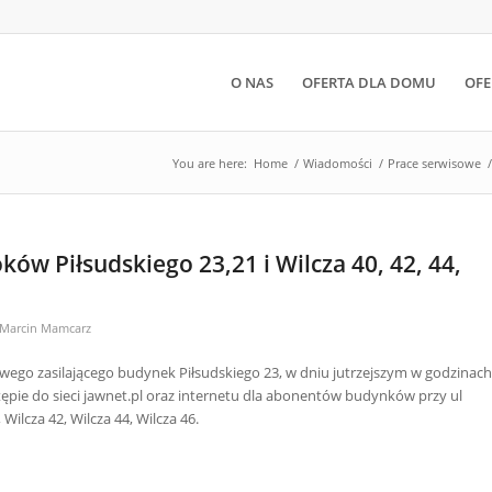
O NAS
OFERTA DLA DOMU
OFE
You are here:
Home
/
Wiadomości
/
Prace serwisowe
/
ów Piłsudskiego 23,21 i Wilcza 40, 42, 44,
Marcin Mamcarz
go zasilającego budynek Piłsudskiego 23, w dniu jutrzejszym w godzinach
tępie do sieci jawnet.pl oraz internetu dla abonentów budynków przy ul
 Wilcza 42, Wilcza 44, Wilcza 46.