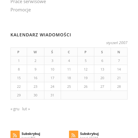
Prace serwisowe
Promocje
KALENDARZ WIADOMOŚCI
styczeń 2007
P
W
Ś
C
P
S
N
1
2
3
4
5
6
7
8
9
10
11
12
13
14
15
16
17
18
19
20
21
22
23
24
25
26
27
28
29
30
31
« gru
lut »
Subskrybuj
Subskrybuj
kanał RSS
kanał ATOM