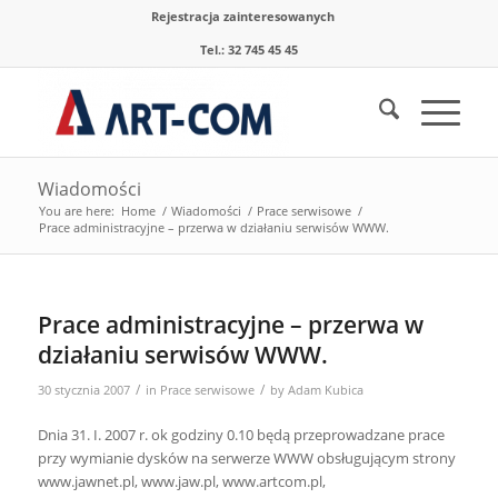
Rejestracja zainteresowanych
Tel.: 32 745 45 45
Wiadomości
You are here:
Home
/
Wiadomości
/
Prace serwisowe
/
Prace administracyjne – przerwa w działaniu serwisów WWW.
Prace administracyjne – przerwa w
działaniu serwisów WWW.
/
/
30 stycznia 2007
in
Prace serwisowe
by
Adam Kubica
Dnia 31. I. 2007 r. ok godziny 0.10 będą przeprowadzane prace
przy wymianie dysków na serwerze WWW obsługującym strony
www.jawnet.pl, www.jaw.pl, www.artcom.pl,