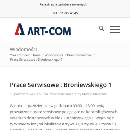
Rejestracja zainteresowanych
Tel.: 32 745 45 45
Wiadomości
You are here:
Home
/
Wiadomości
/
Prace serwisowe
/
Prace Serwisowe : Broniewskiego 1
Prace Serwisowe : Broniewskiego 1
/
/
10 października 2005
in
Prace serwisowe
by
Marcin Mamcarz
W dniu 11 października w godzinach 09:00 – 18:00 będą
prowadzone prace serwisowe polegające na kontroli głównych
urządzeń dostępowych w bloku Broniewskiego 1. Wiążą się z
tym miedzy innymi lokalizacje Krzywa 11, Krzywa 9, Krzywa 13,