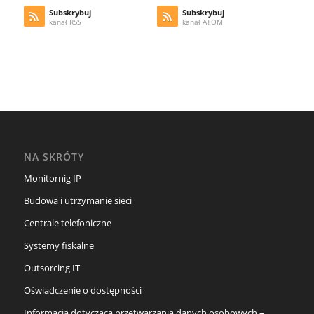
Subskrybuj
Subskrybuj
kanał RSS
kanał ATOM
NA SKRÓTY
Monitornig IP
Budowa i utrzymanie sieci
Centrale telefoniczne
Systemy fiskalne
Outsorcing IT
Oświadczenie o dostępności
Informacja dotycząca przetwarzania danych osobowych –