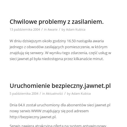
Chwilowe problemy z zasilaniem.
/
/
13 października 2004
in
Awarie
by
Adam Kubica
W dniu dzisiejszym około godziny 16.50 nastąpiła awaria
jednego z obwodów zasilających pomieszczenie, w którym
znajdują się serwery. W wyniku tego zdarzenia, część usług w
sieci jawnet.pl była niedostępna przez kilkanaście minut.
Uruchomienie bezpieczny.jawnet.pl
/
/
5 października 2004
in
Aktualności
by
Adam Kubica
Dnia 04.X został uruchomiony dla abonentów sieci jawnet.pl
nowy serwis WWW znajdujący się pod adresem
http://bezpieczny.jawnet.pl.
Serwis zawiera atrakcyjną ofertą na system antywirusowy.