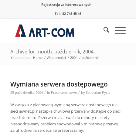
Rejestracja zainteresowanych
Tel.: 32 745 45 45
Archive for month: październik, 2004
You are here:
Home
/
Wiadomości
/
2004
/
październik
Wymiana serwera dostępowego
/
/
25 października 2004
in
Prace serwisowe
by
Sebastian Pycia
W związku z planowaną wymianą serwera dostępowego dla
sieci jawnet.pl nastapiła chwilowa przerwa w dostępie do sieci
oraz Internetu. Przerwa miała trwać do minuty niestety
niespodziewany problem spowodował 5 minutową przerwę.
Za utrudnienia serdecznie przepraszamy.