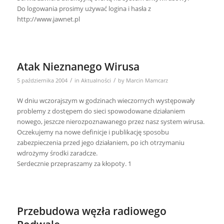
Do logowania prosimy używać logina i hasła z
http://www.jawnet.pl
Atak Nieznanego Wirusa
/
/
5 października 2004
in
Aktualności
by
Marcin Mamcarz
W dniu wczorajszym w godzinach wieczornych występowały
problemy z dostępem do sieci spowodowane działaniem
nowego, jeszcze nierozpoznawanego przez nasz system wirusa.
Oczekujemy na nowe definicje i publikację sposobu
zabezpieczenia przed jego działaniem, po ich otrzymaniu
wdrożymy środki zaradcze.
Serdecznie przepraszamy za kłopoty. 1
Przebudowa węzła radiowego