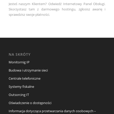
Jesteś naszym Klientem? Odwiedź Internetowy Panel Obsługi.
Skorzystasz tam z darmowego hostingu, zgłosisz awarię i
sprawdzisz swoje płatności.
NA SKRÓTY
Monitornig IP
Budowa i utrzymanie sieci
Centrale telefoniczne
Systemy fiskalne
Outsorcing IT
Oświadczenie o dostępności
Informacja dotycząca przetwarzania danych osobowych –